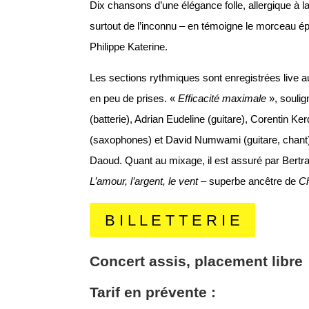
Dix chansons d’une élégance folle, allergique à la
surtout de l’inconnu – en témoigne le morceau é
Philippe Katerine.
Les sections rythmiques sont enregistrées live 
en peu de prises. «
Efficacité maximale
», soulig
(batterie), Adrian Eudeline (guitare), Corentin Ke
(saxophones) et David Numwami (guitare, chant)
Daoud. Quant au mixage, il est assuré par Bertran
L’amour, l’argent, le vent
– superbe ancêtre de
Ch
B I L L E T T E R I E
Concert assis, placement libre
Tarif en
prévente :